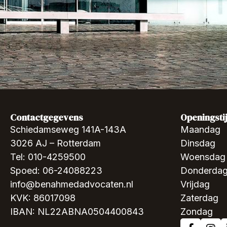
Contactgegevens
Openingsti
Schiedamseweg 141A-143A
Maandag
3026 AJ – Rotterdam
Dinsdag
Tel: 010-4259500
Woensdag
Spoed: 06-24088223
Donderda
info@benahmedadvocaten.nl
Vrijdag
KVK: 86017098
Zaterdag
IBAN: NL22ABNA0504400843
Zondag