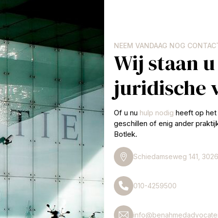
NEEM VANDAAG NOG CONTAC
Wij staan u
juridische
Of u nu
hulp nodig
heeft op het 
geschillen of enig ander prakti
Botlek.
Schiedamseweg 141, 3026
010-4259500
info@benahmedadvocaten