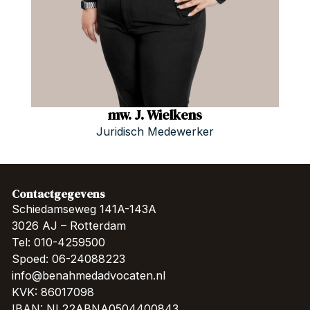
mw. J. Wielkens
Juridisch Medewerker
Contactgegevens
Schiedamseweg 141A-143A
3026 AJ – Rotterdam
Tel: 010-4259500
Spoed: 06-24088223
info@benahmedadvocaten.nl
KVK: 86017098
IBAN: NL22ABNA0504400843