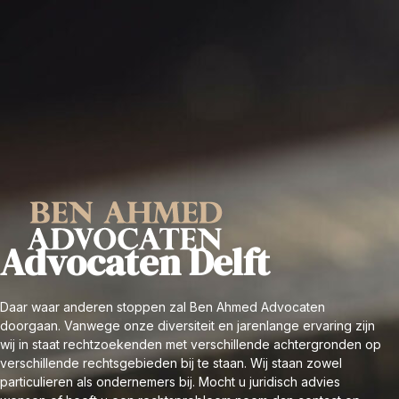
Advocaten Delft
Daar waar anderen stoppen zal Ben Ahmed Advocaten
doorgaan. Vanwege onze diversiteit en jarenlange ervaring zijn
wij in staat rechtzoekenden met verschillende achtergronden op
verschillende rechtsgebieden bij te staan. Wij staan zowel
particulieren als ondernemers bij. Mocht u juridisch advies