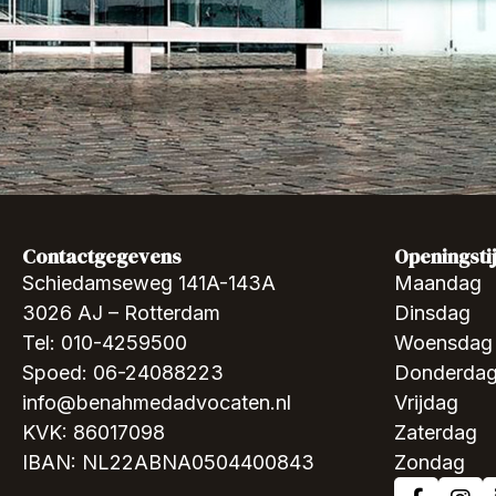
Contactgegevens
Openingsti
Schiedamseweg 141A-143A
Maandag
3026 AJ – Rotterdam
Dinsdag
Tel: 010-4259500
Woensdag
Spoed: 06-24088223
Donderda
info@benahmedadvocaten.nl
Vrijdag
KVK: 86017098
Zaterdag
IBAN: NL22ABNA0504400843
Zondag