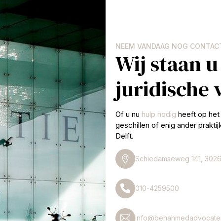
NEEM VANDAAG NOG CONTAC
Wij staan u
juridische
Of u nu
hulp nodig
heeft op het 
geschillen of enig ander prakti
Delft.
Schiedamseweg 141, 3026
010-4259500
info@benahmedadvocaten