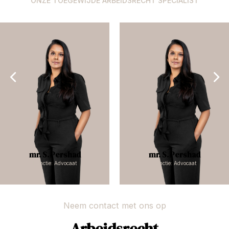
ONZE TOEGEWIJDE ARBEIDSRECHT SPECIALIST
mr. S. Pershad
mr. S. Pershad
Functie: Advocaat
Functie: Advocaat
Neem contact met ons op
Arbeidsrecht