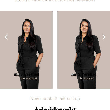
ONZE TOEGEWIJDE ARBEIDSRECHT SPECIALIST
mr. S. Pershad
mr. S. Pershad
Functie: Advocaat
Functie: Advocaat
Neem contact met ons op
Arbeidsrecht