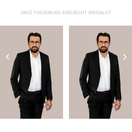
ONZE TOEGEWIJDE ASIELRECHT SPECIALIST
mr. M.B. Ullah
mr. M.B. Ullah
Functie: Advocaat
Functie: Advocaat