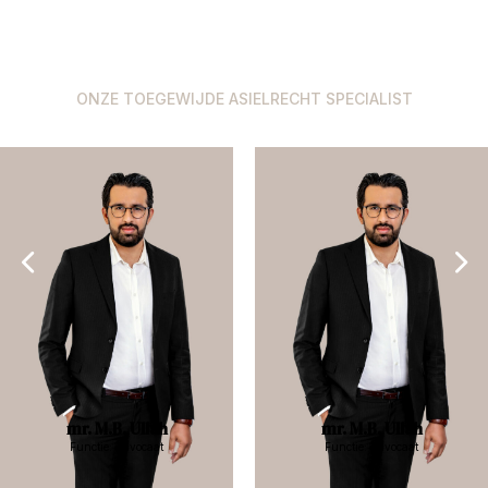
ONZE TOEGEWIJDE ASIELRECHT SPECIALIST
mr. M.B. Ullah
mr. M.B. Ullah
Functie: Advocaat
Functie: Advocaat