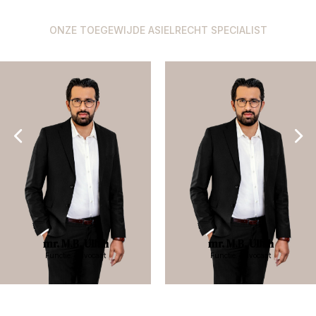
ONZE TOEGEWIJDE ASIELRECHT SPECIALIST
mr. M.B. Ullah
mr. M.B. Ullah
Functie: Advocaat
Functie: Advocaat