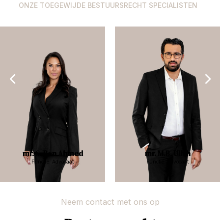
ONZE TOEGEWIJDE BESTUURSRECHT SPECIALISTEN
mr. S. Ben Ahmed
mr. M.B. Ullah
Functie: Advocaat
Functie: Advocaat
Neem contact met ons op