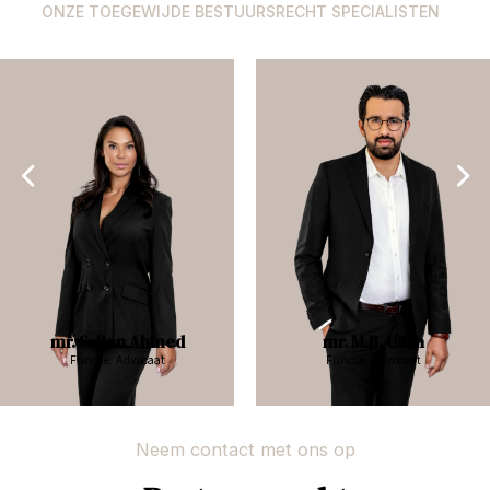
ONZE TOEGEWIJDE BESTUURSRECHT SPECIALISTEN
mr. S. Ben Ahmed
mr. M.B. Ullah
Functie: Advocaat
Functie: Advocaat
Neem contact met ons op