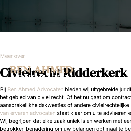
Meer over
Civielrecht Ridderkerk
Bij
Ben Ahmed Advocaten
bieden wij uitgebreide juri
het gebied van civiel recht. Of het nu gaat om contract
aansprakelijkheidskwesties of andere civielrechtelijk
van ervaren advocaten
staat klaar om u te adviseren 
Wij begrijpen dat elke zaak uniek is en werken met ee
betrokken benadering om uw belangen optimaal te beha