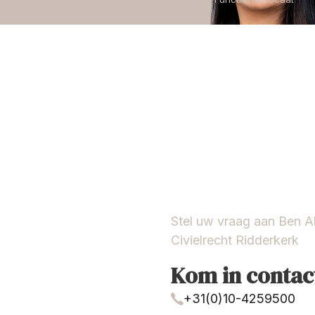
Stel uw vraag aan Ben 
Civielrecht Ridderkerk
Kom in contac
+31(0)10-4259500