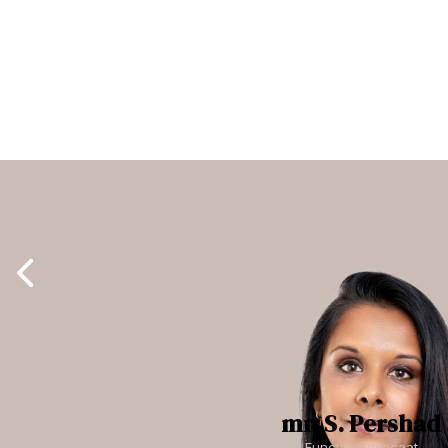
mr. S. Pershad
Functie: Advocaat