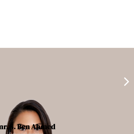
mr. S. Ben Ahmed
Functie: Advocaat