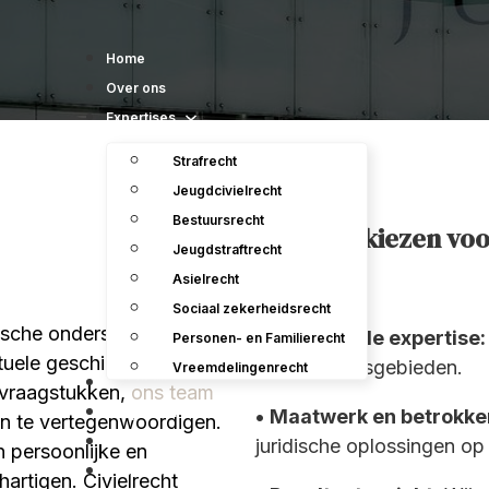
Home
Over ons
Expertises
Strafrecht
Jeugdcivielrecht
Bestuursrecht
Waarom kiezen vo
Jeugdstraftrecht
Asielrecht
Sociaal zekerheidsrecht
dische ondersteuning op
• Uitgebreide expertise:
Personen- en Familierecht
uele geschillen,
civiele rechtsgebieden.
Vreemdelingenrecht
Ons team
e vraagstukken,
ons team
Uitspraken
•
Maatwerk en betrokke
en te vertegenwoordigen.
Contact
juridische oplossingen op 
n persoonlijke en
Vacatures en Stageplaats
rtigen. Civielrecht