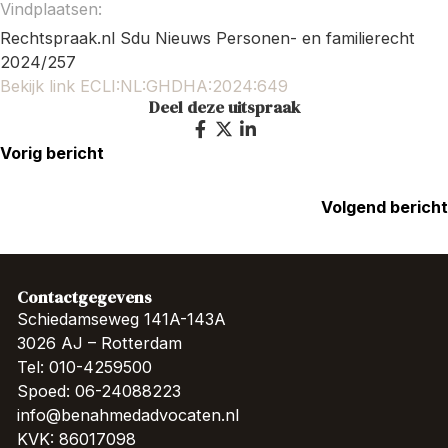
Vindplaatsen:
Rechtspraak.nl Sdu Nieuws Personen- en familierecht
2024/257
Bekijk link ECLI:NL:GHDHA:2024:649
Deel deze uitspraak
Vorig bericht
Volgend bericht
Contactgegevens
Schiedamseweg 141A-143A
3026 AJ – Rotterdam
Tel: 010-4259500
Spoed: 06-24088223
info@benahmedadvocaten.nl
KVK: 86017098