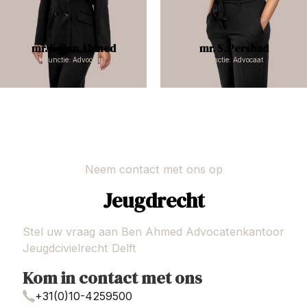
mr. S. Ben Ahmed
mr. S. Pershad
Functie: Advocaat
Functie: Advocaat
Neem contact met ons op
Jeugdrecht
Stel uw vraag aan Ben Ahmed Advocatenkantoor
Jeugdcivielrecht Delft
Kom in contact met ons
+31(0)10-4259500