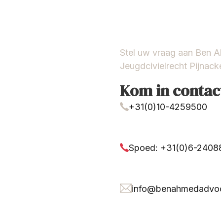
Stel uw vraag aan Ben 
Jeugdcivielrecht Pijnack
Kom in contac
+31(0)10-4259500
Spoed: +31(0)6-240
info@benahmedadvoc