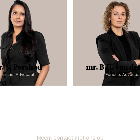
. S. Pershad
mr. B.H. van de
Functie: Advocaat
Functie: Advocaa
Neem contact met ons op