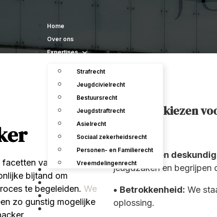
Home
Over ons
Expertises
Strafrecht
Jeugdcivielrecht
Bestuursrecht
Waarom kiezen vo
Jeugdstraftrecht
Asielrecht
ker
Sociaal zekerheidsrecht
Personen- en Familierecht
• Ervaring en deskundig
e facetten van jeugdrecht.
Vreemdelingenrecht
jeugdzaken en begrijpen d
Ons team
lijke bijtand om
Uitspraken
proces te begeleiden.
We
•
Betrokkenheid:
We staa
Contact
en zo gunstig mogelijke
oplossing.
Vacatures en Stageplaats
nacker.