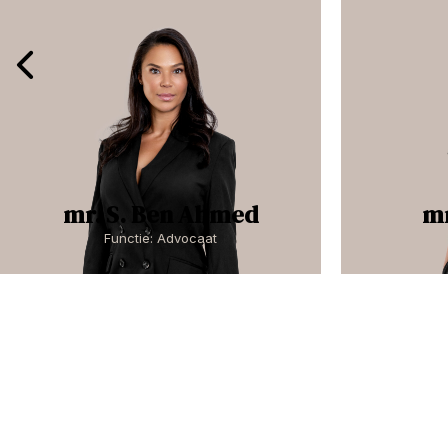
mr. S. Ben Ahmed
mr
Functie: Advocaat