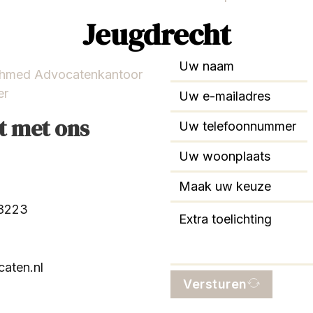
Jeugdrecht
Ahmed Advocatenkantoor
er
t met ons
88223
aten.nl
Versturen