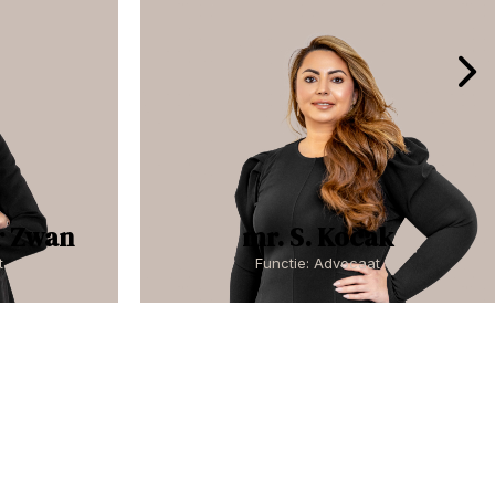
r Zwan
mr. S. Kocak
t
Functie: Advocaat