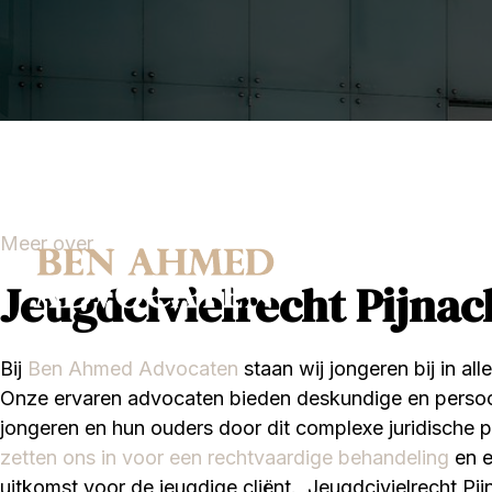
Meer over
Jeugdcivielrecht Pijnac
Bij
Ben Ahmed Advocaten
staan wij jongeren bij in all
Onze ervaren advocaten bieden deskundige en persoon
jongeren en hun ouders door dit complexe juridische 
zetten ons in voor een rechtvaardige behandeling
en e
uitkomst voor de jeugdige cliënt. Jeugdcivielrecht Pij