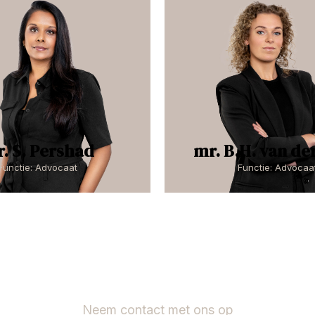
. S. Pershad
mr. B.H. van de
Functie: Advocaat
Functie: Advocaa
Neem contact met ons op