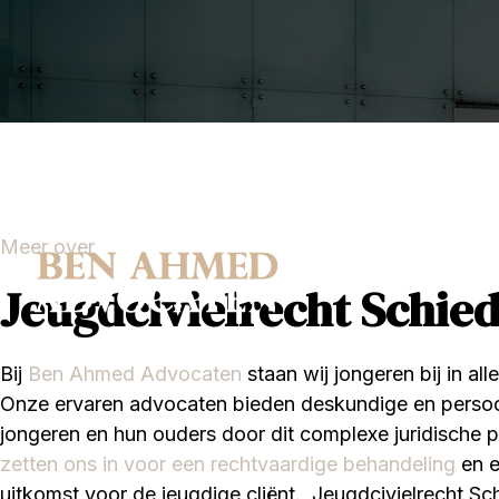
Meer over
Jeugdcivielrecht Schie
Bij
Ben Ahmed Advocaten
staan wij jongeren bij in all
Onze ervaren advocaten bieden deskundige en persoon
jongeren en hun ouders door dit complexe juridische 
zetten ons in voor een rechtvaardige behandeling
en e
uitkomst voor de jeugdige cliënt. Jeugdcivielrecht Sc