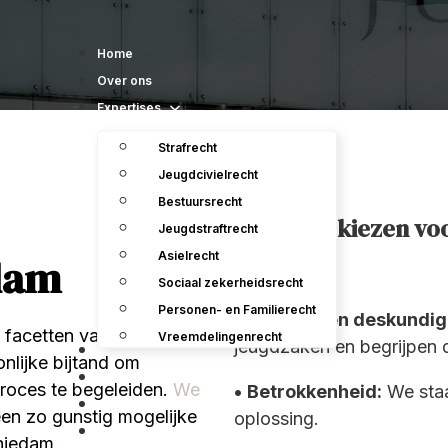
Home
Over ons
Expertises
Strafrecht
Jeugdcivielrecht
Bestuursrecht
Waarom kiezen vo
Jeugdstraftrecht
Asielrecht
dam
Sociaal zekerheidsrecht
Personen- en Familierecht
• Ervaring en deskundig
e facetten van jeugdrecht.
Vreemdelingenrecht
jeugdzaken en begrijpen d
Ons team
lijke bijtand om
Uitspraken
proces te begeleiden.
We
•
Betrokkenheid:
We staa
Contact
en zo gunstig mogelijke
oplossing.
Vacatures en Stageplaats
hiedam.