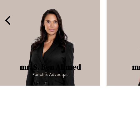
mr. S. Ben Ahmed
mr
Functie: Advocaat