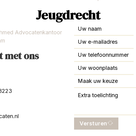
Jeugdrecht
Ahmed Advocatenkantoor
am
t met ons
88223
aten.nl
Versturen