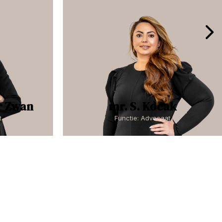
r Zwan
mr. S. Kocak
t
Functie: Advocaat