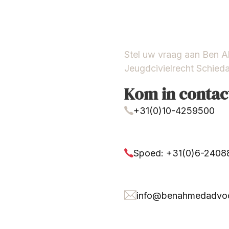
Stel uw vraag aan Ben 
Jeugdcivielrecht Schied
Kom in contac
+31(0)10-4259500
Spoed: +31(0)6-240
info@benahmedadvoc