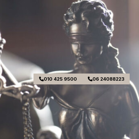
010 425 9500
06 24088223