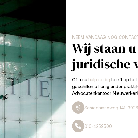
NEEM VANDAAG NOG CONTAC
Wij staan u
juridische
Of u nu
hulp nodig
heeft op het 
geschillen of enig ander prakti
Advocatenkantoor Nieuwerkerk 
Schiedamseweg 141, 3026
010-4259500