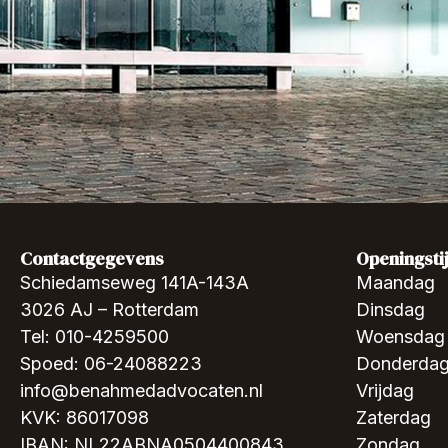
Contactgegevens
Openingsti
Schiedamseweg 141A-143A
Maandag
3026 AJ – Rotterdam
Dinsdag
Tel: 010-4259500
Woensdag
Spoed: 06-24088223
Donderda
info@benahmedadvocaten.nl
Vrijdag
KVK: 86017098
Zaterdag
IBAN: NL22ABNA0504400843
Zondag