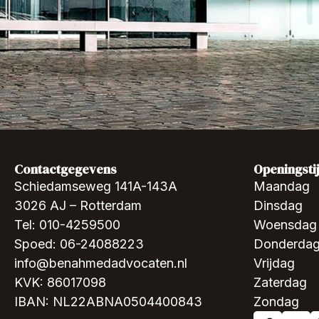
Contactgegevens
Openingsti
Schiedamseweg 141A-143A
Maandag
3026 AJ – Rotterdam
Dinsdag
Tel: 010-4259500
Woensdag
Spoed: 06-24088223
Donderda
info@benahmedadvocaten.nl
Vrijdag
KVK: 86017098
Zaterdag
IBAN: NL22ABNA0504400843
Zondag