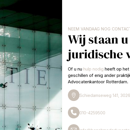
NEEM VANDAAG NOG CONTAC
Wij staan u
juridische
Of u nu
hulp nodig
heeft op het 
geschillen of enig ander prakti
Advocatenkantoor Rotterdam.
Schiedamseweg 141, 3026
010-4259500