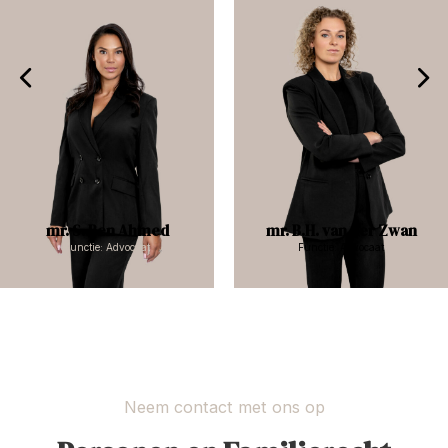
mr. S. Ben Ahmed
mr. B.H. van der Zwan
Functie: Advocaat
Functie: Advocaat
Neem contact met ons op