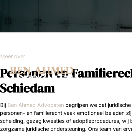
Meer over
Personen en Familierec
Schiedam
Bij
Ben Ahmed Advocaten
begrijpen we dat juridische
personen- en familierecht vaak emotioneel beladen zi
scheiding, gezag kwesties of adoptieprocedures, wij
zorgzame juridische ondersteuning. Ons team van erv