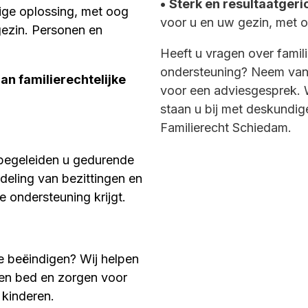
•
Sterk en resultaatgeri
ige oplossing, met oog
voor u en uw gezin, met o
gezin. Personen en
Heeft u vragen over famili
ondersteuning? Neem va
aan familierechtelijke
voor een adviesgesprek. W
staan u bij met deskundig
Familierecht Schiedam.
j begeleiden u gedurende
deling van bezittingen en
e ondersteuning krijgt.
te beëindigen? Wij helpen
 en bed en zorgen voor
 kinderen.