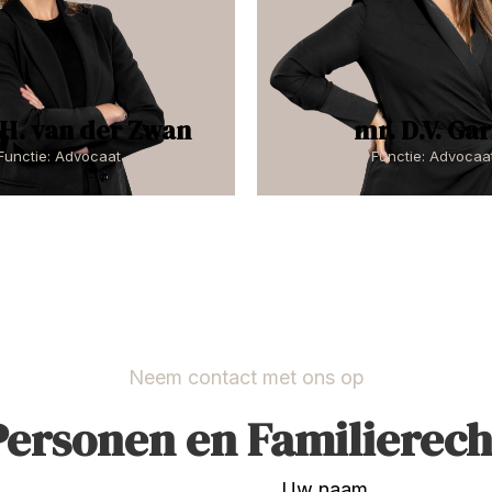
.H. van der Zwan
mr. D.V. Gar
Functie: Advocaat
Functie: Advocaa
Neem contact met ons op
Personen en Familierech