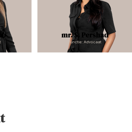
ib
mr. S. Pershad
t
Functie: Advocaat
t