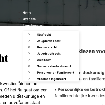
Home
Over ons
Expertises
Strafrecht
Jeugdcivielrecht
Bestuursrecht
Waarom kiezen vo
ht
Jeugdstraftrecht
Asielrecht
Sociaal zekerheidsrecht
• Ervaring en deskundig
Personen- en Familierecht
het personen- en familier
Vreemdelingenrecht
Ons team
 kwesties binnen het
Uitspraken
•
Persoonlijke en betro
jn. Of het nu gaat om een
Contact
familierechtelijke kwestie
 bieden u deskundige en
Vacatures en Stageplaats
aren advocaten staat