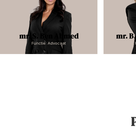
mr. S. Ben Ahmed
mr. B
Functie: Advocaat