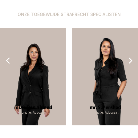
ONZE TOEGEWIJDE STRAFRECHT SPECIALISTEN
mr. S. Ben Ahmed
mr. S. Pershad
Functie: Advocaat
Functie: Advocaat