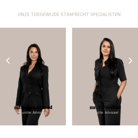
ONZE TOEGEWIJDE STRAFRECHT SPECIALISTEN
mr. S. Ben Ahmed
mr. S. Pershad
Functie: Advocaat
Functie: Advocaat