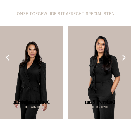
ONZE TOEGEWIJDE STRAFRECHT SPECIALISTEN
mr. S. Ben Ahmed
mr. S. Pershad
Functie: Advocaat
Functie: Advocaat