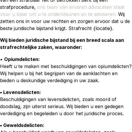
van een strafbaar feit of betrokken bent bij een
strafprocedure,
ons team van ervaren advocaten staat
voor u klaar om u te ondersteunen en te adviseren.
Wij
zetten ons in voor uw rechten en zorgen ervoor dat u de
beste juridische bijstand krijgt. Strafrecht {locatie}.
Wij bieden juridische bijstand bij een breed scala aan
strafrechtelijke zaken, waaronder:
•
Opiumdelicten:
Heeft u te maken met beschuldigingen van opiumdelicten?
Wij helpen u bij het begrijpen van de aanklachten en
bieden u deskundige verdediging in uw zaak.
• Levensdelicten:
Beschuldigingen van levensdelicten, zoals moord of
doodslag, zijn uiterst serieus. Wij bieden u een gedegen
verdediging en begeleiden u door het juridische proces.
• Geweldsdelicten: