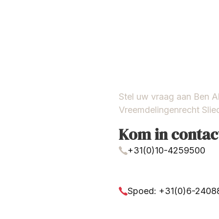
Stel uw vraag aan Ben 
Vreemdelingenrecht Slie
Kom in contac
+31(0)10-4259500
Spoed: +31(0)6-240