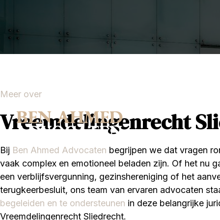
Meer over
Vreemdelingenrecht Sl
Bij
Ben Ahmed Advocaten
begrijpen we dat vragen r
vaak complex en emotioneel beladen zijn. Of het nu 
een verblijfsvergunning, gezinshereniging of het aan
terugkeerbesluit, ons team van ervaren advocaten staa
begeleiden en te ondersteunen
in deze belangrijke jur
Vreemdelingenrecht Sliedrecht.