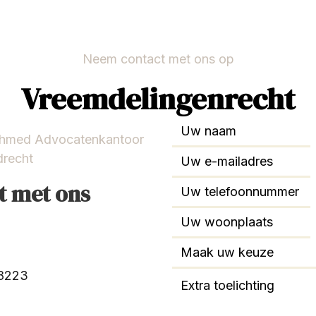
Neem contact met ons op
Vreemdelingenrecht
Ahmed Advocatenkantoor
drecht
t met ons
88223