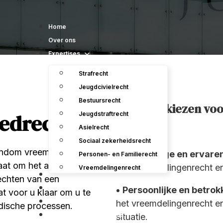
Home
Over ons
Expertises
Strafrecht
Jeugdcivielrecht
Bestuursrecht
Waarom kiezen vo
iedrecht
Jeugdstraftrecht
Asielrecht
Sociaal zekerheidsrecht
ondom vreemdelingenrecht
• Deskundige en ervare
Personen- en Familierecht
gaat om het aanvragen van
het vreemdelingenrecht en
Vreemdelingenrecht
Ons team
vechten van een
Uitspraken
•
Persoonlijke en betrok
t voor u klaar om u te
Contact
het vreemdelingenrecht e
idische processen.
Vacatures en Stageplaats
situatie.